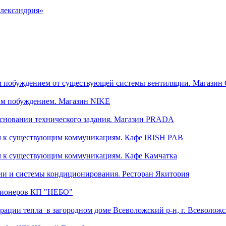
Александрия»
м побуждением от существующей системы вентиляции. Магази
им побуждением. Магазин NIKE
сновании технического задания. Магазин PRADA
м к существующим коммуникациям. Кафе IRISH PAB
м к существующим коммуникациям. Кафе Камчатка
и и системы кондиционирования. Ресторан Якитория
иционеров КП "НЕБО"
рации тепла в загородном доме Всеволожский р-н, г. Всеволожс