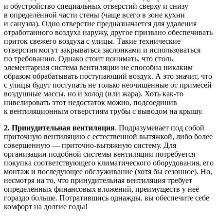
и обустройство специальных отверстий сверху и снизу
в определённой части стены (чаще всего в зоне кухни
и санузла). Одно отверстие предназначается для удаления
отработанного воздуха наружу, другое призвано обеспечивать
приток свежего воздуха с улицы. Такие технические
отверстия могут закрываться заслонками и использоваться
по требованию. Однако стоит понимать, что столь
элементарная система вентиляции не способна никаким
образом обрабатывать поступающий воздух. А это значит, что
с улицы будут поступать не только неочищенные от примесей
воздушные массы, но и холод (или жара). Хоть как-то
нивелировать этот недостаток можно, подсоединив
к вентиляционным отверстиям трубы с выводом на крышу.
2.
Принудительная вентиляция
. Подразумевает под собой
приточную вентиляцию с естественной вытяжкой, либо более
совершенную — приточно-вытяжную систему. Для
организации подобной системы вентиляции потребуется
покупка соответствующего климатического оборудования, его
монтаж и последующее обслуживание (хотя бы сезонное). Но,
несмотря на то, что принудительная вентиляция требует
определённых финансовых вложений, преимуществ у неё
гораздо больше. Потратившись однажды, вы обеспечите себе
комфорт на долгие годы!