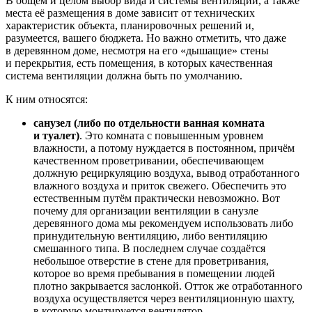
В общем и целом выбор вида и системы вентиляции, а также
места её размещения в доме зависит от технических
характеристик объекта, планировочных решений и,
разумеется, вашего бюджета. Но важно отметить, что даже
в деревянном доме, несмотря на его «дышащие» стены
и перекрытия, есть помещения, в которых качественная
система вентиляции должна быть по умолчанию.
К ним относятся:
санузел (либо по отдельности ванная комната
и туалет)
. Это комната с повышенным уровнем
влажности, а потому нуждается в постоянном, причём
качественном проветривании, обеспечивающем
должную рециркуляцию воздуха, вывод отработанного
влажного воздуха и приток свежего. Обеспечить это
естественным путём практически невозможно. Вот
почему для организации вентиляции в санузле
деревянного дома мы рекомендуем использовать либо
принудительную вентиляцию, либо вентиляцию
смешанного типа. В последнем случае создаётся
небольшое отверстие в стене для проветривания,
которое во время пребывания в помещении людей
плотно закрывается заслонкой. Отток же отработанного
воздуха осуществляется через вентиляционную шахту,
в которую монтируется вентилятор