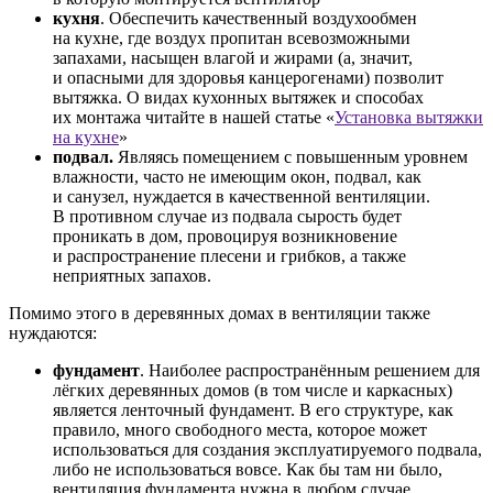
кухня
. Обеспечить качественный воздухообмен
на кухне, где воздух пропитан всевозможными
запахами, насыщен влагой и жирами (а, значит,
и опасными для здоровья канцерогенами) позволит
вытяжка. О видах кухонных вытяжек и способах
их монтажа читайте в нашей статье «
Установка вытяжки
на кухне
»
подвал.
Являясь помещением с повышенным уровнем
влажности, часто не имеющим окон, подвал, как
и санузел, нуждается в качественной вентиляции.
В противном случае из подвала сырость будет
проникать в дом, провоцируя возникновение
и распространение плесени и грибков, а также
неприятных запахов.
Помимо этого в деревянных домах в вентиляции также
нуждаются:
фундамент
. Наиболее распространённым решением для
лёгких деревянных домов (в том числе и каркасных)
является ленточный фундамент. В его структуре, как
правило, много свободного места, которое может
использоваться для создания эксплуатируемого подвала,
либо не использоваться вовсе. Как бы там ни было,
вентиляция фундамента нужна в любом случае,