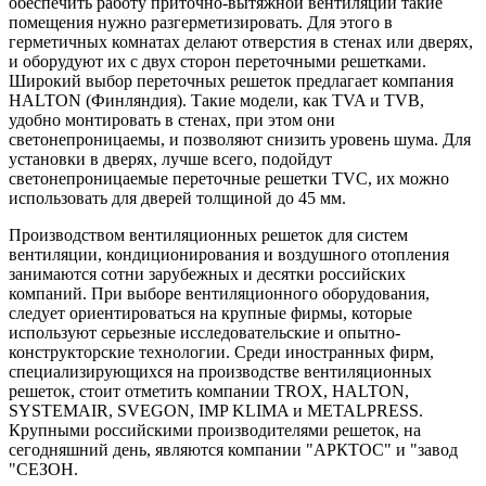
обеспечить работу приточно-вытяжной вентиляции такие
помещения нужно разгерметизировать. Для этого в
герметичных комнатах делают отверстия в стенах или дверях,
и оборудуют их с двух сторон переточными решетками.
Широкий выбор переточных решеток предлагает компания
HALTON (Финляндия). Такие модели, как TVA и TVB,
удобно монтировать в стенах, при этом они
светонепроницаемы, и позволяют снизить уровень шума. Для
установки в дверях, лучше всего, подойдут
светонепроницаемые переточные решетки TVC, их можно
использовать для дверей толщиной до 45 мм.
Производством вентиляционных решеток для систем
вентиляции, кондиционирования и воздушного отопления
занимаются сотни зарубежных и десятки российских
компаний. При выборе вентиляционного оборудования,
следует ориентироваться на крупные фирмы, которые
используют серьезные исследовательские и опытно-
конструкторские технологии. Среди иностранных фирм,
специализирующихся на производстве вентиляционных
решеток, стоит отметить компании TROX, HALTON,
SYSTEMAIR, SVEGON, IMP KLIMA и METALPRESS.
Крупными российскими производителями решеток, на
сегодняшний день, являются компании "АРКТОС" и "завод
"СЕЗОН.