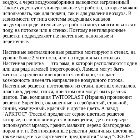
воздух, а через воздухозаборники выводится загрязненный.
Также существуют универсальные устройства, которые можно
использовать, как для подачи, так и для удаления воздуха. В
зависимости от типа системы воздушных каналов,
воздухораспределительные устройства могут монтироваться в
полу, на потолке или в стенах. Поэтому вентиляционные
решетки подразделяют на: настенные, напольные и
переточные.
Настенные вентиляционные решетки монтируют в стенах, на
уровне более 2 м от пола, или на подшивных потолках.
Настенная решетка — это рама, в которой располагаются один
или два ряда ламелей (перегородок). Ламели могут быть
жестко закреплены или крепится свободно, что дает
возможность изменять направление воздушного потока.
Настенные решетки изготовляют из стали, цветных металлов,
пластика, дерева, гипса, при этом они могут быть разных
цветов. Так, компания TWITOPLAST (Израиль) производит
решетки Super tech, окрашенные в серебристый, стальной,
синий, жемчужный, красный и другие цвета. А завод
"АРКТОС" (Россия) предлагает серию цветных решеток,
которые, отлично впишутся в помещения, где в интерьере
используется мрамор, гранит, малахит, дерево благородных
пород и т. п. Вентиляционные решетки различных цветов вы
также найдете в ассортименте предприятия "завод "СЕЗОН"