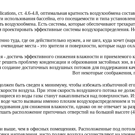
ions, ст. 4.6-4.8, оптимальная кратность воздухообмена соста
 использования бассейна, его посещаемости и типа установлен
ть воздухообмена. Есть системы, которые обеспечивают трехкра
м проектировать эффективные системы воздухораспределения. Но
о туда, где он действительно нужен, а не шел, куда хочет (нар
: очевидные места - это зрители и поверхности, которые надо о
я - достичь эффективного снижения влажности и приемлемого ка
 решить проблему конденсации и образования застойных зон, в к
ся создание достаточных воздушных потоков для поддержания ка
ажения, позволяющие обеспечить пр
олжен быть сведен к минимуму, чтобы избежать избыточной его 
корости воздуха. При этом скорость воздушного потока не долж
ющиеся из воды газы станут накапливаться над поверхностью. И
воде часто вызваны именно плохим воздухораспределением и тем
дования для снижения влажности, однако он не отвечает за раз
шать расположение приточных отверстий на большой высоте (4
и выше, чем в офисных помещениях. Расположенные под потолк
ровки направления, часто подачу воздуха осуществляют на уров