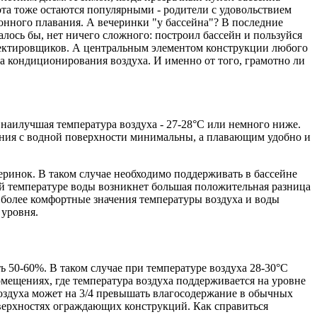
рта тоже остаются популярными - родители с удовольствием
нного плавания. А вечеринки "у бассейна"? В последние
лось бы, нет ничего сложного: построил бассейн и пользуйся
роектировщиков. А центральным элементом конструкции любого
ма кондиционирования воздуха. И именно от того, грамотно ли
наилучшая температура воздуха - 27-28°С или немного ниже.
ения с водной поверхности минимальны, а плавающим удобно и
черинок. В таком случае необходимо поддерживать в бассейне
й температуре воды возникнет большая положительная разница
аиболее комфортные значения температуры воздуха и воды
 уровня.
 50-60%. В таком случае при температуре воздуха 28-30°С
мещениях, где температура воздуха поддерживается на уровне
воздуха может на 3/4 превышать влагосодержание в обычных
верхностях ограждающих конструкций. Как справиться