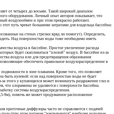
вляет от четырех до восьми. Такой широкий диапазон
ного оборудования. Личный опыт авторов показывает, что
тный воздухообмен и при этом прекрасно работают.
 этот путь чреват большими затратами для владельца бассейна:
исованные на стенах стрелки вряд ли помогут). Определить,
хладить. Над поверхностью воды тоже необходимо иметь
чества воздуха в бассейне. Простое увеличение расхода
оторых будет скапливаться "плохой" воздух. В бассейне из-за
чества воздуха или для предотвращения образования
авильное воздухораспределение в
подвижности в зоне плавания. Кроме того, это позволяет
на быть нулевой: если над поверхностью воды не будет
з-за этого у купающихся может возникнуть раздражение глаз и
, что хлорамины не удаляются с поверхности бассейна.
работку системы воздухораспределения.
,5-9м), помочь же может продуманное расположение
ом приточные диффузоры часто не справляются с подачей
не пола (при этом потоком "накрываются" наиболее холодные