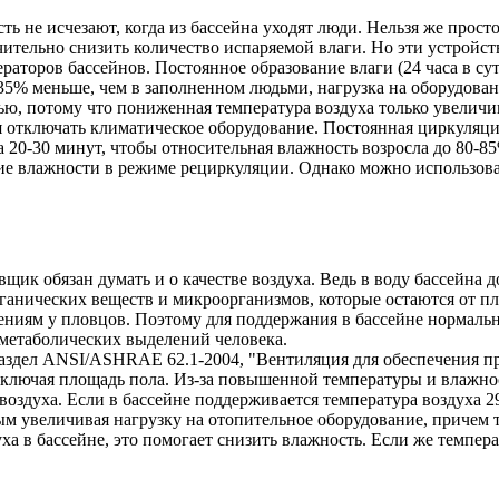
ть не исчезают, когда из бассейна уходят люди. Нельзя же прост
ительно снизить количество испаряемой влаги. Но эти устройст
торов бассейнов. Постоянное образование влаги (24 часа в сутк
5-35% меньше, чем в заполненном людьми, нагрузка на оборудова
чью, потому что пониженная температура воздуха только увелич
я отключать климатическое оборудование. Постоянная циркуляци
 20-30 минут, чтобы относительная влажность возросла до 80-85
ие влажности в режиме рециркуляции. Однако можно использова
ик обязан думать и о качестве воздуха. Ведь в воду бассейна 
анических веществ и микроорганизмов, которые остаются от пло
ажениям у пловцов. Поэтому для поддержания в бассейне норма
метаболических выделений человека.
аздел ANSI/ASHRAE 62.1-2004, "Вентиляция для обеспечения пр
включая площадь пола. Из-за повышенной температуры и влажнос
 воздуха. Если в бассейне поддерживается температура воздуха 
ым увеличивая нагрузку на отопительное оборудование, причем т
уха в бассейне, это помогает снизить влажность. Если же темпе