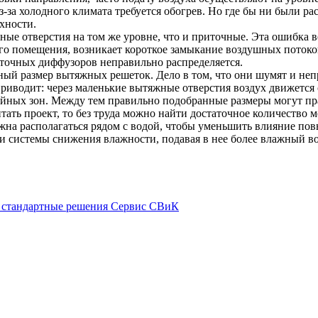
 из-за холодного климата требуется обогрев. Но где бы ни были
хности.
ые отверстия на том же уровне, что и приточные. Эта ошибка ве
о помещения, возникает короткое замыкание воздушных потоков
точных диффузоров неправильно распределяется.
й размер вытяжных решеток. Дело в том, что они шумят и непри
е приводит: через маленькие вытяжные отверстия воздух движется 
ойных зон. Между тем правильно подобранные размеры могут п
итать проект, то без труда можно найти достаточное количество
жна располагаться рядом с водой, чтобы уменьшить влияние пов
системы снижения влажности, подавая в нее более влажный возд
 стандартные решения
Сервис СВиК