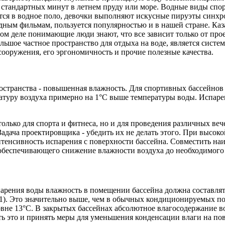
45 стандартных минут в летнем пруду или море. Водные виды спо
тся в водное поло, девочки выполняют искусные пируэты синхро
дным фильмам, пользуется популярностью и в нашей стране. Каза
ом деле понимающие люди знают, что все зависит только от п
ьшое частное пространство для отдыха на воде, является систе
ооружения, его эргономичность и прочие полезные качества.
остранства - повышенная влажность. Для спортивных бассейнов 
атуру воздуха примерно на 1°С выше температуры воды. Испар
только для спорта и фитнеса, но и для проведения различных ве
ача проектировщика - убедить их не делать этого. При высоко
 интенсивность испарения с поверхности бассейна. Совместить н
обеспечивающего снижение влажности воздуха до необходимого
рения воды влажность в помещении бассейна должна составлять
 1). Это значительно выше, чем в обычных кондиционируемых по
ровне 13°С. В закрытых бассейнах абсолютное влагосодержание 
 это и принять меры для уменьшения конденсации влаги на по