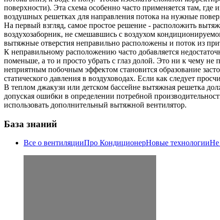
поверхности). Эта схема особенно часто применяется там, где
воздушных решетках для направления потока на нужные повер
На первый взгляд, самое простое решение - расположить вытяжн
воздухозаборник, не смешавшись с воздухом кондиционируемог
вытяжные отверстия неправильно расположены и поток из при
К неправильному расположению часто добавляется недостаточны
поменьше, а то и просто убрать с глаз долой. Это ни к чему н
неприятным побочным эффектом становится образование заст
статического давления в воздуховодах. Если как следует просч
В теплом джакузи или детском бассейне вытяжная решетка дол
допуская ошибки в определении потребной производительности 
использовать дополнительный вытяжной вентилятор.
База знаний
Все о вентиляции
Про Кондиционер
Новые технологии
Не