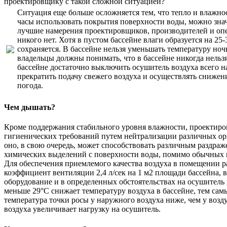
проектировщику с такой сложной ситуацией?
Ситуация еще больше осложняется тем, что тепло и влажнос
часы использовать покрытия поверхности воды, можно знач
лучшие намерения проектировщиков, производителей и опера
никого нет. Хотя в пустом бассейне влаги образуется на 2
сохраняется. В бассейне нельзя уменьшать температуру но
владельцы должны понимать, что в бассейне никогда нельз
бассейне достаточно выключить осушитель воздуха всего на
прекратить подачу свежего воздуха и осуществлять снижен
погода.
Чем дышать?
Кроме поддержания стабильного уровня влажности, проектировщ
гигиенических требований путем нейтрализации различных орг
оно, в свою очередь, может способствовать различным раздр
химических выделений с поверхности воды, помимо обычных 
Для обеспечения приемлемого качества воздуха в помещении р
коэффициент вентиляции 2,4 л/сек на 1 м2 площади бассейна, 
оборудование и в определенных обстоятельствах на осушитель
меньше 29°С снижает температуру воздуха в бассейне, тем сам
температура точки росы у наружного воздуха ниже, чем у возд
воздуха увеличивает нагрузку на осушитель.