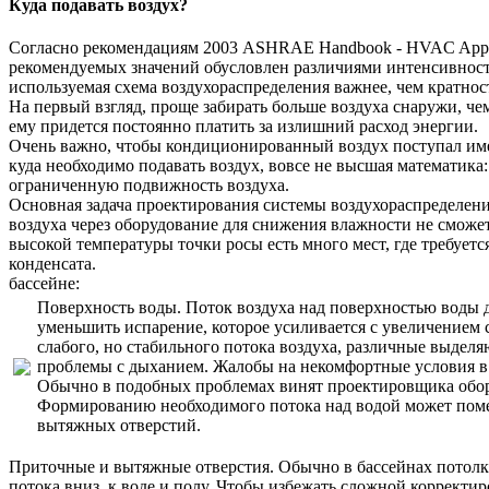
Куда подавать воздух?
Согласно рекомендациям 2003 ASHRAE Handbook - HVAC Applicat
рекомендуемых значений обусловлен различиями интенсивности
используемая схема воздухораспределения важнее, чем кратнос
На первый взгляд, проще забирать больше воздуха снаружи, че
ему придется постоянно платить за излишний расход энергии.
Очень важно, чтобы кондиционированный воздух поступал именн
куда необходимо подавать воздух, вовсе не высшая математика
ограниченную подвижность воздуха.
Основная задача проектирования системы воздухораспределени
воздуха через оборудование для снижения влажности не сможет
высокой температуры точки росы есть много мест, где требует
конденсата. Вот некоторые сообр
бассейне:
Поверхность воды. Поток воздуха над поверхностью воды д
уменьшить испарение, которое усиливается с увеличением с
слабого, но стабильного потока воздуха, различные выделя
проблемы с дыханием. Жалобы на некомфортные условия в 
Обычно в подобных проблемах винят проектировщика обору
Формированию необходимого потока над водой может поме
вытяжных отверстий.
Приточные и вытяжные отверстия. Обычно в бассейнах потолк
потока вниз, к воде и полу. Чтобы избежать сложной корректи