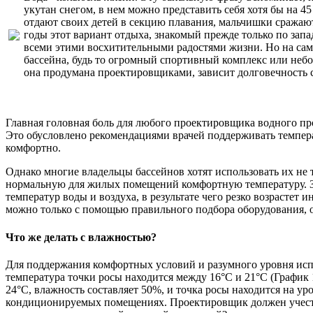
укутан снегом, в нем можно представить себя хотя бы на 
отдают своих детей в секцию плавания, мальчишки сражаю
годы этот вариант отдыха, знакомый прежде только по запа
всеми этими восхитительными радостями жизни. Но на сам
бассейна, будь то огромный спортивный комплекс или небол
она продумана проектировщиками, зависит долговечность с
Главная головная боль для любого проектировщика водного пр
Это обусловлено рекомендациями врачей поддерживать темпер
комфортно.
Однако многие владельцы бассейнов хотят использовать их не 
нормальную для жилых помещений комфортную температуру. Зад
температур воды и воздуха, в результате чего резко возрастет
можно только с помощью правильного подбора оборудования, 
Что же делать с влажностью?
Для поддержания комфортных условий и разумного уровня испа
температура точки росы находится между 16°С и 21°С (График
24°С, влажность составляет 50%, и точка росы находится на у
кондиционируемых помещениях. Проектировщик должен учесть