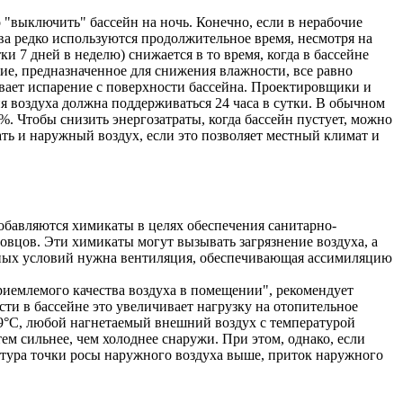
о "выключить" бассейн на ночь. Конечно, если в нерабочие
ва редко используются продолжительное время, несмотря на
и 7 дней в неделю) снижается в то время, когда в бассейне
ние, предназначенное для снижения влажности, все равно
ивает испарение с поверхности бассейна. Проектировщики и
я воздуха должна поддерживаться 24 часа в сутки. В обычном
%. Чтобы снизить энергозатраты, когда бассейн пустует, можно
ть и наружный воздух, если это позволяет местный климат и
добавляются химикаты в целях обеспечения санитарно-
вцов. Эти химикаты могут вызывать загрязнение воздуха, а
льных условий нужна вентиляция, обеспечивающая ассимиляцию
иемлемого качества воздуха в помещении", рекомендует
ти в бассейне это увеличивает нагрузку на отопительное
29°С, любой нагнетаемый внешний воздух с температурой
ем сильнее, чем холоднее снаружи. При этом, однако, если
ратура точки росы наружного воздуха выше, приток наружного