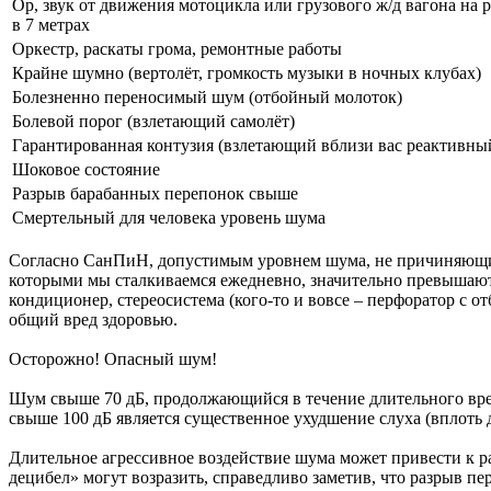
Ор, звук от движения мотоцикла или грузового ж/д вагона на 
в 7 метрах
Оркестр, раскаты грома, ремонтные работы
Крайне шумно (вертолёт, громкость музыки в ночных клубах)
Болезненно переносимый шум (отбойный молоток)
Болевой порог (взлетающий самолёт)
Гарантированная контузия (взлетающий вблизи вас реактивны
Шоковое состояние
Разрыв барабанных перепонок свыше
Смертельный для человека уровень шума
Согласно СанПиН, допустимым уровнем шума, не причиняющим в
которыми мы сталкиваемся ежедневно, значительно превышают 
кондиционер, стереосистема (кого-то и вовсе – перфоратор с 
общий вред здоровью.
Осторожно! Опасный шум!
Шум свыше 70 дБ, продолжающийся в течение длительного вре
свыше 100 дБ является существенное ухудшение слуха (вплоть 
Длительное агрессивное воздействие шума может привести к ра
децибел» могут возразить, справедливо заметив, что разрыв пе