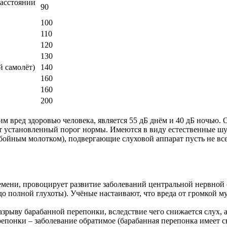
расстоянии
90
100
110
120
130
й самолёт)
140
160
160
200
ред здоровью человека, является 55 дБ днём и 40 дБ ночью. О
установленный порог нормы. Имеются в виду естественные шумы
отбойным молотком), подвергающие слуховой аппарат пусть не вс
мени, провоцирует развитие заболеваний центральной нервной 
до полной глухоты). Учёные настаивают, что вреда от громкой м
зрыву барабанной перепонки, вследствие чего снижается слух, а
репонки – заболевание обратимое (барабанная перепонка имеет св