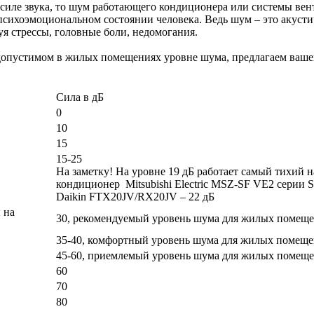
 силе звука, то шум работающего кондиционера или системы ве
 психоэмоциональном состоянии человека. Ведь шум – это акуст
уя стрессы, головные боли, недомогания.
 допустимом в жилых помещениях уровне шума, предлагаем ваш
Сила в дБ
0
10
15
15-25
На заметку! На уровне 19 дБ работает самый тихий 
кондиционер Mitsubishi Electric MSZ-SF VE2 сер
Daikin FTX20JV/RX20JV – 22 дБ
 на
30, рекомендуемый уровень шума для жилых помещен
35-40, комфортный уровень шума для жилых помещен
45-60, приемлемый уровень шума для жилых помещен
60
70
80