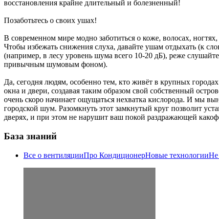
восстановления крайне длительный и болезненный!
Позаботьтесь о своих ушах!
В современном мире модно заботиться о коже, волосах, ногтях,
Чтобы избежать снижения слуха, давайте ушам отдыхать (к сл
(например, в лесу уровень шума всего 10-20 дБ), реже слушайт
привычным шумовым фоном).
Да, сегодня людям, особенно тем, кто живёт в крупных города
окна и двери, создавая таким образом свой собственный остров
очень скоро начинает ощущаться нехватка кислорода. И мы вы
городской шум. Разомкнуть этот замкнутый круг позволит ус
дверях, и при этом не нарушит ваш покой раздражающей какоф
База знаний
Все о вентиляции
Про Кондиционер
Новые технологии
Не