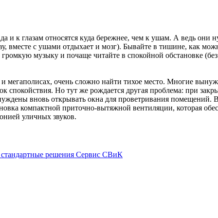
 да и к глазам относятся куда бережнее, чем к ушам. А ведь они
ову, вместе с ушами отдыхает и мозг). Бывайте в тишине, как м
е громкую музыку и почаще читайте в спокойной обстановке (без 
х и мегаполисах, очень сложно найти тихое место. Многие вынуж
ок спокойствия. Но тут же рождается другая проблема: при закр
нуждены вновь открывать окна для проветривания помещений. В
тановка компактной приточно-вытяжной вентиляции, которая об
онией уличных звуков.
 стандартные решения
Сервис СВиК