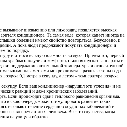
рые вызывают пневмонию или лихорадку, появляется высокая
рителя кондиционера. Та самая вода, которая капает иногда на
вспышки болезней имеют свойство повторяться. Безусловно, и
идемий. А пока люди продолжают покупать кондиционеры и
ем по порядку.
туру и относительную влажность воздуха. Причем тот, первый
пила эра благополучия и комфорта, стали выпускать аппараты и
адачи: поддержание оптимальной температуры и относительной
птимальными параметрами микроклимата в разные сезоны года
воздуха 0,1 метра в секунду, а летом – температура воздуха
в секунду. Если ваш кондиционер «нарушил эти условия» и не
ических реакций и даже хронических заболеваний.
та. Если происходит сдвиг теплового равновесия организма,
что в свою очередь может стимулировать развитие таких
ия отягощают течение сердечно-сосудистых заболеваний и
цессы во время отдыха человека. Все это случается, когда
ния на улицу и обратно.