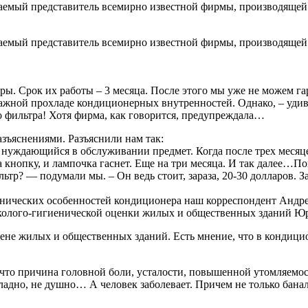
ажаемый представитель всемирно известной фирмы, производяще
ажаемый представитель всемирно известной фирмы, производяще
ры. Срок их работы – 3 месяца. После этого мы уже не можем га
ажной прохладе кондиционерных внутренностей. Однако, – удивл
го фильтра! Хотя фирма, как говорится, предупреждала…
азъяснениями. Разъяснили нам так:
уждающийся в обслуживании предмет. Когда после трех месяцев
 кнопку, и лампочка гаснет. Еще на три месяца. И так далее…По
ьтр? — подумали мы. – Он ведь стоит, зараза, 20-30 долларов. 
ехнических особенностей кондиционера наш корреспондент Андр
колого-гигиенической оценки жилых и общественных зданий Ю
не жилых и общественных зданий. Есть мнение, что в кондицион
ть, что причина головной боли, усталости, повышенной утомляе
адно, не душно… А человек заболевает. Причем не только банал