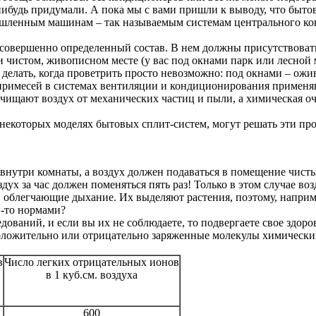
нибудь придумали. А пока мы с вами пришли к выводу, что быт
ленным машинам – так называемым системам центрального конд
 совершенно определенный состав. В нем должны присутствоват
 чистом, живописном месте (у вас под окнами парк или лесной м
о делать, когда проветрить просто невозможно: под окнами – о
 примесей в системах вентиляции и кондиционирования применяю
очищают воздух от механических частиц и пыли, а химическая о
в некоторых моделях бытовых сплит-систем, могут решать эти пр
о внутри комнаты, а воздух должен подаваться в помещение чисты
здух за час должен поменяться пять раз! Только в этом случае в
облегчающие дыхание. Их выделяют растения, поэтому, наприме
и-то нормами?
дований, и если вы их не соблюдаете, то подвергаете свое здор
положительно или отрицательно заряженные молекулы химически
в
Число легких отрицательных ионов
в 1 куб.см. воздуха
600