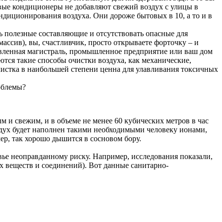
овые кондиционеры не добавляют свежий воздух с улицы в
иционирования воздуха. Они дороже бытовых в 10, а то и в
ь полезные составляющие и отсутствовать опасные для
ассив), вы, счастливчик, просто открываете форточку – и
живленная магистраль, промышленное предприятие или ваш дом
тся такие способы очистки воздуха, как механические,
чистка в наибольшей степени ценна для улавливания токсичных
облемы?
м и свежим, и в объеме не менее 60 кубических метров в час
оздух будет наполнен такими необходимыми человеку ионами,
р, так хорошо дышится в сосновом бору.
овье неоправданному риску. Например, исследования показали,
х веществ и соединений). Вот данные санитарно-