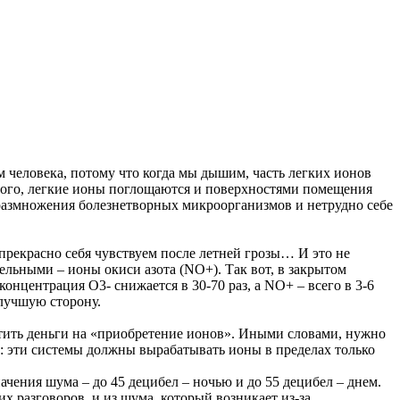
м человека, потому что когда мы дышим, часть легких ионов
того, легкие ионы поглощаются и поверхностями помещения
 размножения болезнетворных микроорганизмов и нетрудно себе
 прекрасно себя чувствуем после летней грозы… И это не
льными – ионы окиси азота (NO+). Так вот, в закрытом
центрация О3- снижается в 30-70 раз, а NO+ – всего в 3-6
 лучшую сторону.
атить деньги на «приобретение ионов». Иными словами, нужно
: эти системы должны вырабатывать ионы в пределах только
ения шума – до 45 децибел – ночью и до 55 децибел – днем.
х разговоров, и из шума, который возникает из-за