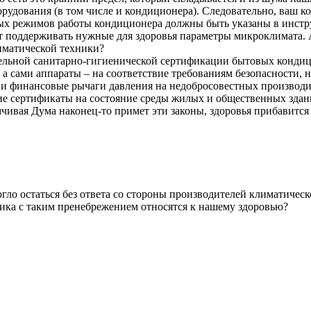
рудования (в том числе и кондиционера). Следовательно, ваш 
ых режимов работы кондиционера должны быть указаны в инстр
т поддерживать нужные для здоровья параметры микроклимата. А
иматической техники?
ательной санитарно-гигиенической сертификации бытовых конди
 а сами аппараты – на соответствие требованиям безопасности
ы и финансовые рычаги давления на недобросовестных производ
е сертификаты на состояние среды жилых и общественных здани
ивая Дума наконец-то примет эти законы, здоровья прибавится 
гло остаться без ответа со стороны производителей климатичес
ника с таким пренебрежением относятся к нашему здоровью?