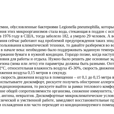
емии, обусловленные бактериями Legionella pneumophilla, кото
ия этих микроорганизмов стала вода, стекающая в поддон с испа
 1976 году в США, тогда заболело 182, а умерло 29 человек. А 
ания сейчас работают над проблемой предупреждения таких эп
ользования климатической техники, то давайте разберемся во вс
 начале века: необходимо было поддерживать заданную темпера
держания бумаги в нужной кондиции. Гораздо позже, когда насту
ловия для работы и отдыха. Нужно было решить две основные з
 сезона (зима или лето) эти параметры должны быть разными. О
2°C, относительная влажность воздуха 45-30%, скорость движения 
ижения воздуха 0,15 метров в секунду.
корость движения воздуха в помещении – от 0,1 до 0,15 метра 
 испытываете дискомфорт, рискуете получить обострение аллерг
диционирования, то рискуете выйти за рамки теплового комфор
ение общей сопротивляемости организма, снижение иммунитета, 
м, ангина, невралгия. Дискомфортные микроклиматические услов
зической и умственной работе, замедляют восстановительные про
 охлаждения или часто переходят из кондиционируемого помеще