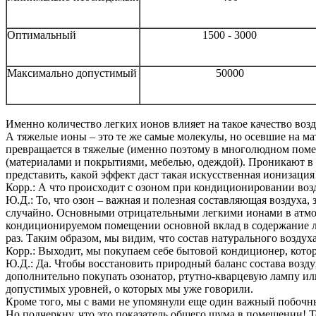
Оптимальный
1500 - 3000
Максимально допустимый
50000
Именно количество легких ионов влияет на такое качество воз
А тяжелые ионы – это те же самые молекулы, но осевшие на ма
превращается в тяжелые (именно поэтому в многолюдном поме
(материалами и покрытиями, мебелью, одеждой). Проникают в 
представить, какой эффект даст такая искусственная ионизация
Корр.: А что происходит с озоном при кондиционировании воз
Ю.Д.: То, что озон – важная и полезная составляющая воздуха,
случайно. Основными отрицательными легкими ионами в атмос
кондиционируемом помещении основной вклад в содержание лег
раз. Таким образом, мы видим, что состав натурального воздух
Корр.: Выходит, мы покупаем себе бытовой кондиционер, кото
Ю.Д.: Да. Чтобы восстановить природный баланс состава возд
дополнительно покупать озонатор, ртутно-кварцевую лампу ил
допустимых уровней, о которых мы уже говорили.
Кроме того, мы с вами не упомянули еще один важный побочны
Но подчеркну, что это показатель общего шума в помещении! То