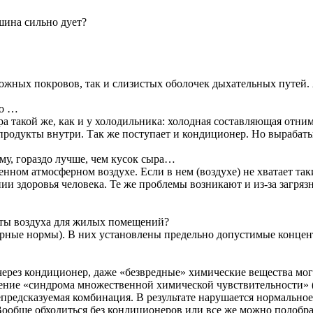
ашина сильно дует?
кожных покровов, так и слизистых оболочек дыхательных путей
го …
а такой же, как и у холодильника: холодная составляющая отни
 продукты внутри. Так же поступает и кондиционер. Но вырабат
ему, гораздо лучше, чем кусок сыра…
енном атмосферном воздухе. Если в нем (воздухе) не хватает та
нии здоровья человека. Те же проблемы возникают и из-за загряз
тоты воздуха для жилых помещений?
арные нормы). В них установлены предельно допустимые концен
 через кондиционер, даже «безвредные» химические вещества мо
ние «синдрома множественной химической чувствительности» (Mul
 непредсказуемая комбинация. В результате нарушается нормаль
ообще обходиться без кондиционеров или все же можно подобрат