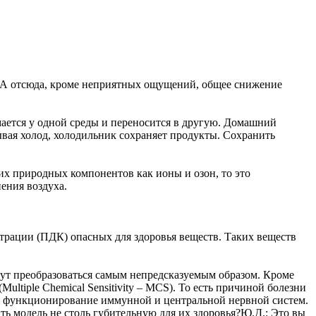
. А отсюда, кроме неприятных ощущений, общее снижение
мается у одной среды и переносится в другую. Домашний
ывая холод, холодильник сохраняет продукты. Сохранить
ких природных компонентов как ионы и озон, то это
нения воздуха.
трации (ПДК) опасных для здоровья веществ. Таких веществ
гут преобразоваться самым непредсказуемым образом. Кроме
tiple Chemical Sensitivity – MCS). То есть причиной болезни
ное функционирование иммунной и центральной нервной систем.
ь модель не столь губительную для их здоровья?Ю.Д.: Это вы