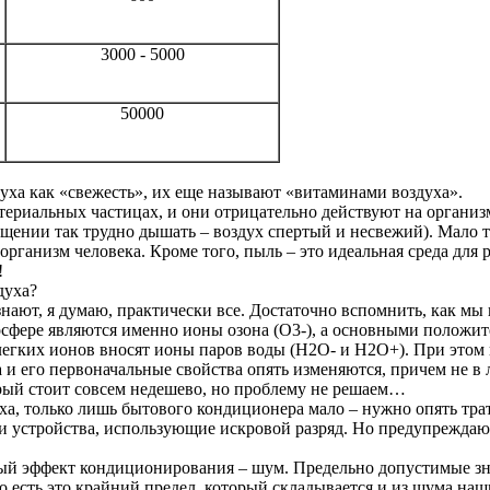
3000 - 5000
50000
духа как «свежесть», их еще называют «витаминами воздуха».
териальных частицах, и они отрицательно действуют на организ
щении так трудно дышать – воздух спертый и несвежий). Мало 
организм человека. Кроме того, пыль – это идеальная среда для
!
духа?
 знают, я думаю, практически все. Достаточно вспомнить, как мы
фере являются именно ионы озона (О3-), а основными положите
ких ионов вносят ионы паров воды (H2O- и H2O+). При этом кон
а и его первоначальные свойства опять изменяются, причем не в
рый стоит совсем недешево, но проблему не решаем…
уха, только лишь бытового кондиционера мало – нужно опять тр
и устройства, использующие искровой разряд. Но предупреждаю
й эффект кондиционирования – шум. Предельно допустимые знач
 есть это крайний предел, который складывается и из шума наши