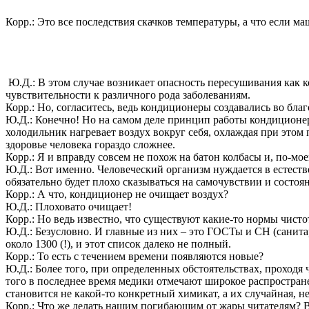
Корр.: Это все последствия скачков температуры, а что если м
Ю.Д.: В этом случае возникает опасность пересушивания как 
чувствительности к различного рода заболеваниям.
Корр.: Но, согласитесь, ведь кондиционеры создавались во бла
Ю.Д.: Конечно! Но на самом деле принцип работы кондиционер
холодильник нагревает воздух вокруг себя, охлаждая при этом
здоровье человека гораздо сложнее.
Корр.: Я и вправду совсем не похож на батон колбасы и, по-мо
Ю.Д.: Вот именно. Человеческий организм нуждается в естеств
обязательно будет плохо сказываться на самочувствии и состоя
Корр.: А что, кондиционер не очищает воздух?
Ю.Д.: Плоховато очищает!
Корр.: Но ведь известно, что существуют какие-то нормы чис
Ю.Д.: Безусловно. И главные из них – это ГОСТы и СН (санит
около 1300 (!), и этот список далеко не полный.
Корр.: То есть с течением времени появляются новые?
Ю.Д.: Более того, при определенных обстоятельствах, проходя
того в последнее время медики отмечают широкое распростране
становится не какой-то конкретный химикат, а их случайная,
Корр.: Что же делать нашим погибающим от жары читателям? В