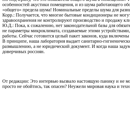
особенностей акустики помещения, и из шума работающего обо
«общего» предела шума! Номинальные пределы шума для разн
Корр.: Получается, что многие бытовые кондиционеры не могу
здравоохранения не контролируют производство и продажу кл
Ю.Д.: Пока, к сожалению, нет законодательной базы для обяз
не параметры микроклимата, создаваемые этими устройствами,
работы. Сейчас готовится целый пакет законов, куда включен
В принципе, наша лаборатория выдает санитарно-гигиенически
размышлению, а не юридический документ. И когда наша задумч
доверчивых россиян.
От редакции: Это интервью вызвало настоящую панику и не мо
просто не обойтись, так опасен? Неужели мировая наука и тех