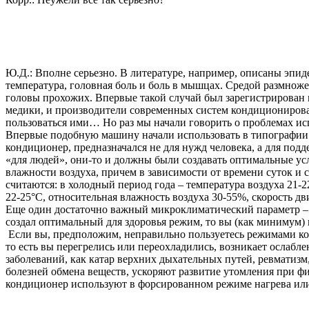
Ю.Д.: Вполне серьезно. В литературе, например, описаны эпид
температура, головная боль и боль в мышцах. Средой размножен
головы прохожих. Впервые такой случай был зарегистрирован в
медики, и производители современных систем кондициониров
пользоваться ими… Но раз мы начали говорить о проблемах исп
Впервые подобную машину начали использовать в типографии в
кондиционер, предназначался не для нужд человека, а для под
«для людей», они-то и должны были создавать оптимальные ус
влажности воздуха, причем в зависимости от времени суток и
считаются: в холодный период года – температура воздуха 21-2
22-25°C, относительная влажность воздуха 30-55%, скорость дв
Еще один достаточно важный микроклиматический параметр – с
создал оптимальный для здоровья режим, то вы (как минимум)
Если вы, предположим, неправильно пользуетесь режимами кон
то есть вы перегрелись или переохладились, возникает ослабл
заболеваний, как катар верхних дыхательных путей, ревматиз
болезней обмена веществ, ускоряют развитие утомления при фи
кондиционер используют в форсированном режиме нагрева или