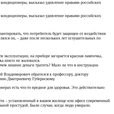
й кондиционеры, высказал удивление нравами российских
й кондиционеры, высказал удивление нравами российских
рантировать, что потребитель будет защищен от воздействия
ялся он, – даже после нескольких лет оглушительных по
 эксплуатации, на приборе загорается красная лампочка,
ка никто не жаловался.
Зачем лишние деньги тратить? Мало ли что в инструкции
ей Владимирович обратился к профессору, доктору
рию Дмитриевичу Губернскому.
ерах есть что-то вредное для здоровья. Это действительно
мости – установленный в вашем жилище или офисе современный
ьной простудой. Были случаи, когда люди умирали.