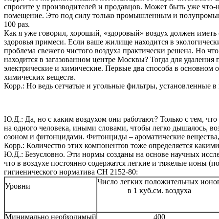
спросите у производителей и продавцов. Может быть уже что-
помещение. Это под силу только промышленным и полупромыш
100 раз.
Как я уже говорил, хороший, «здоровый» воздух должен иметь
здоровья примеси. Если ваше жилище находится в экологически
проблема свежего чистого воздуха практически решена. Но чт
находится в загазованном центре Москвы? Тогда для удаления
электрические и химические. Первые два способа в основном 
химических веществ.
Корр.: Но ведь сетчатые и угольные фильтры, установленные 
Ю.Д.: Да, но с каким воздухом они работают? Только с тем, чт
на одного человека, иными словами, чтобы легко дышалось, во
озоном и фитонцидами. Фитонциды – ароматические вещества, 
Корр.: Количество этих компонентов тоже определяется каким
Ю.Д.: Безусловно. Эти нормы созданы на основе научных иссле
что в воздухе постоянно содержатся легкие и тяжелые ионы (
гигиенического норматива СН 2152-80:
Число легких положительных ионо
Уровни
в 1 куб.см. воздуха
Минимально необходимый
400