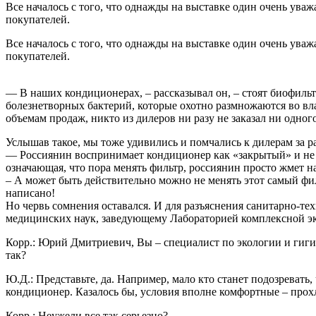
Все началось с того, что однажды на выставке один очень ув
покупателей.
Все началось с того, что однажды на выставке один очень ув
покупателей.
— В наших кондиционерах, – рассказывал он, – стоят биофильт
болезнетворных бактерий, которые охотно размножаются во вл
объемам продаж, никто из дилеров ни разу не заказал ни одно
Услышав такое, мы тоже удивились и помчались к дилерам за р
— Россиянин воспринимает кондиционер как «закрытый» и не н
означающая, что пора менять фильтр, россиянин просто жмет на
– А может быть действительно можно не менять этот самый фил
написано!
Но червь сомнения оставался. И для разъяснения санитарно-т
медицинских наук, заведующему Лабораторией комплексной э
Корр.: Юрий Дмитриевич, Вы – специалист по экологии и гигие
так?
Ю.Д.: Представьте, да. Например, мало кто станет подозрева
кондиционер. Казалось бы, условия вполне комфортные – прохл
Корр.: Неужели все так серьезно?