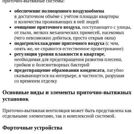
приточно-вытяжные системы:
обеспечение полноценного воздухообмена
в
достаточном объёме с
учётом площади квартиры
и
количества проживающих в
ней людей
очищение приточного воздуха
, поступающего с
улицы,
от
пыли, мелких механических примесей, насекомых
(чего невозможно добиться, просто открыв окна)
подогрев/охлаждение приточного воздуха
(с
чем,
опять
же, не
справится естественное проветривание)
регуляция уровня влажности в квартире
,
необходимая для предотвращения развития плесени,
грибков и
болезнетворных бактерий
предотвращение образования конденсата
, пагубно
сказывающегося на
интерьере, в
частности, разрушая
со
временем отделку
Основные виды и элементы приточно-вытяжных
установок
Приточно-вытяжная вентиляция может быть представлена как
отдельными элементами, так и комплексной системой.
Форточные устройства