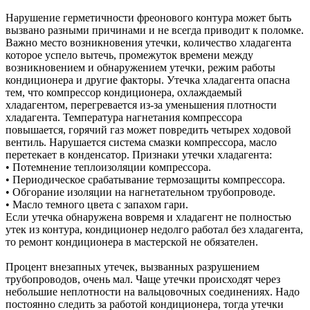
Нарушение герметичности фреонового контура может быть
вызвано разными причинами и не всегда приводит к поломке.
Важно место возникновения утечки, количество хладагента
которое успело вытечь, промежуток времени между
возникновением и обнаружением утечки, режим работы
кондиционера и другие факторы. Утечка хладагента опасна
тем, что компрессор кондиционера, охлаждаемый
хладагентом, перегревается из-за уменьшения плотности
хладагента. Температура нагнетания компрессора
повышается, горячий газ может повредить четырех ходовой
вентиль. Нарушается система смазки компрессора, масло
перетекает в конденсатор. Признаки утечки хладагента:
• Потемнение теплоизоляции компрессора.
• Периодическое срабатывание термозащиты компрессора.
• Обгорание изоляции на нагнетательном трубопроводе.
• Масло темного цвета с запахом гари.
Если утечка обнаружена вовремя и хладагент не полностью
утек из контура, кондиционер недолго работал без хладагента,
то ремонт кондиционера в мастерской не обязателен.
Процент внезапных утечек, вызванных разрушением
трубопроводов, очень мал. Чаще утечки происходят через
небольшие неплотности на вальцовочных соединениях. Надо
постоянно следить за работой кондиционера, тогда утечки