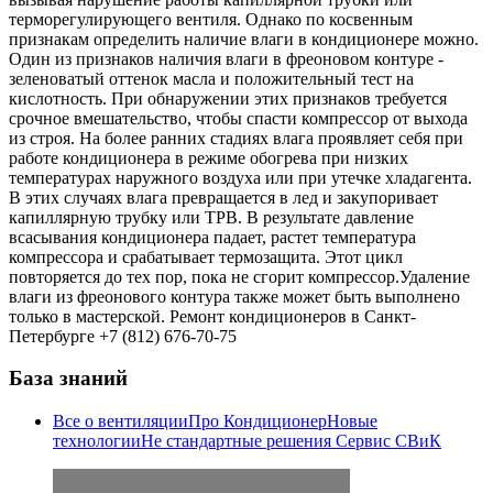
терморегулирующего вентиля. Однако по косвенным
признакам определить наличие влаги в кондиционере можно.
Один из признаков наличия влаги в фреоновом контуре -
зеленоватый оттенок масла и положительный тест на
кислотность. При обнаружении этих признаков требуется
срочное вмешательство, чтобы спасти компрессор от выхода
из строя. На более ранних стадиях влага проявляет себя при
работе кондиционера в режиме обогрева при низких
температурах наружного воздуха или при утечке хладагента.
В этих случаях влага превращается в лед и закупоривает
капиллярную трубку или ТРВ. В результате давление
всасывания кондиционера падает, растет температура
компрессора и срабатывает термозащита. Этот цикл
повторяется до тех пор, пока не сгорит компрессор.Удаление
влаги из фреонового контура также может быть выполнено
только в мастерской. Ремонт кондиционеров в Санкт-
Петербурге +7 (812) 676-70-75
База знаний
Все о вентиляции
Про Кондиционер
Новые
технологии
Не стандартные решения
Сервис СВиК