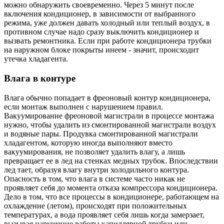
можно обнаружить своевременно. Через 5 минут после
включения кондиционер, в зависимости от выбранного
режима, уже должен давать холодный или теплый воздух, в
противном случае надо сразу выключить кондиционер и
вызвать ремонтника. Если при работе кондиционера трубки
на наружном блоке покрыты инеем - значит, происходит
утечка хладагента.
Влага в контуре
Влага обычно попадает в фреоновый контур кондиционера,
если монтаж выполнен с нарушением правил.
Вакуумирование фреоновой магистрали в процессе монтажа
нужно, чтобы удалить из смонтированной магистрали воздух
и водяные пары. Продувка смонтированной магистрали
хладагентом, которую иногда выполняют вместо
вакуумирования, не позволяет удалить влагу, а лишь
превращает ее в лед на стенках медных трубок. Впоследствии
лед тает, образуя влагу внутри холодильного контура.
Опасность в том, что влага в системе часто никак не
проявляет себя до момента отказа компрессора кондиционера.
Дело в том, что все процессы в кондиционере, работающем на
охлаждение (летом), происходят при положительных
температурах, а вода проявляет себя лишь когда замерзает,
вызывая нарушение работы капиллярной трубки или