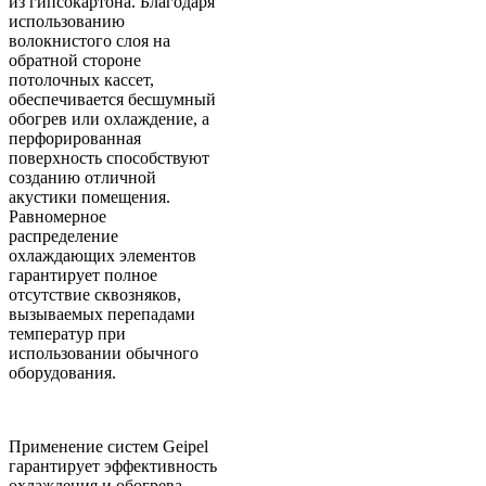
из гипсокартона. Благодаря
использованию
волокнистого слоя на
обратной стороне
потолочных кассет,
обеспечивается бесшумный
обогрев или охлаждение, а
перфорированная
поверхность способствуют
созданию отличной
акустики помещения.
Равномерное
распределение
охлаждающих элементов
гарантирует полное
отсутствие сквозняков,
вызываемых перепадами
температур при
использовании обычного
оборудования.
Применение систем Geipel
гарантирует эффективность
охлаждения и обогрева