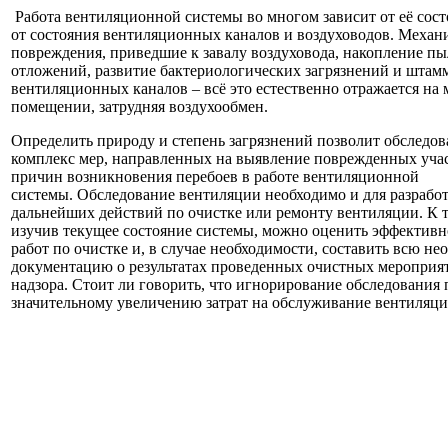
Работа вентиляционной системы во многом зависит от её сост
от состояния вентиляционных каналов и воздуховодов. Механ
повреждения, приведшие к завалу воздуховода, накопление п
отложений, развитие бактериологических загрязнений и штам
вентиляционных каналов – всё это естественно отражается на
помещении, затрудняя воздухообмен.
Определить природу и степень загрязнений позволит обследов
комплекс мер, направленных на выявление поврежденных учас
причин возникновения перебоев в работе вентиляционной
системы. Обследование вентиляции необходимо и для разрабо
дальнейших действий по очистке или ремонту вентиляции. К т
изучив текущее состояние системы, можно оценить эффектив
работ по очистке и, в случае необходимости, составить всю н
документацию о результатах проведенных очистных мероприят
надзора. Стоит ли говорить, что игнорирование обследования 
значительному увеличению затрат на обслуживание вентил