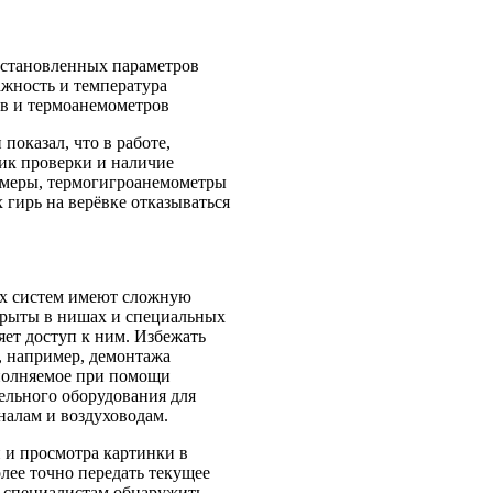
становленных параметров
ажность и температура
ов и термоанемометров
оказал, что в работе,
ик проверки и наличие
амеры, термогигроанемометры
 гирь на верёвке отказываться
х систем имеют сложную
скрыты в нишах и специальных
яет доступ к ним. Избежать
, например, демонтажа
полняемое при помощи
льного оборудования для
налам и воздуховодам.
 и просмотра картинки в
лее точно передать текущее
я специалистам обнаружить