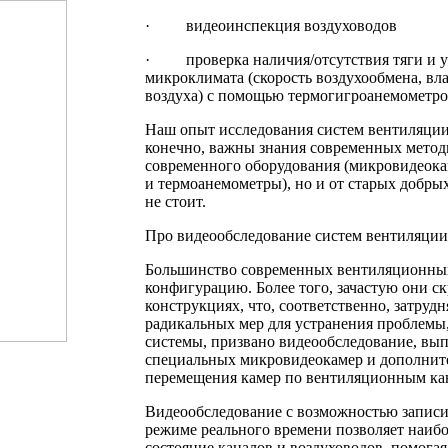
· видеоинспекция воздуховодов
· проверка наличия/отсутствия тяги и у
микроклимата (скорость воздухообмена, вл
воздуха) с помощью термогигроанемометр
Наш опыт исследования систем вентиляции п
конечно, важны знания современных метод
современного оборудования (микровидеок
и термоанемометры), но и от старых добрых
не стоит.
Про видеообследование систем вентиляции
Большинство современных вентиляционны
конфигурацию. Более того, зачастую они 
конструкциях, что, соответственно, затрудн
радикальных мер для устранения проблемы
системы, призвано видеообследование, вы
специальных микровидеокамер и дополните
перемещения камер по вентиляционным ка
Видеообследование с возможностью записи
режиме реального времени позволяет наибо
состояние каналов и воздуховодов, помога