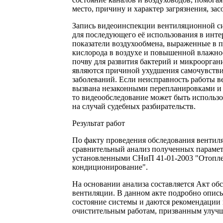
место, причину и характер загрязнения, зас
Запись видеоинспекции вентиляционной с
для последующего её использования в инте
показатели воздухообмена, выраженные в
кислорода в воздухе и повышенной влажнос
почву для развития бактерий и микроорган
являются причиной ухудшения самочувстви
заболеваний. Если неисправность работы 
вызвана незаконными перепланировками и 
то видеообследование может быть использов
на случай судебных разбирательств.
Результат работ
По факту проведения обследования вентил
сравнительный анализ полученных парамет
установленными СНиП 41-01-2003 "Отопле
кондиционирование".
На основании анализа составляется Акт об
вентиляции. В данном акте подробно описы
состояние системы и даются рекомендации
очистительным работам, призванным улучш