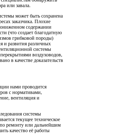
ора или завала.
истемы может быть сохранена
ресах заказчика. Плохие
 пониженном содержании
ти (что создает благодатную
измов грибковой породы)
я и развития различных
вентиляционной системы
перекрытиями воздуховодов,
ано в качестве доказательств
яции нами проводится
ров с нормативами,
ние, вентиляция и
следования системы
вается текущее техническое
 по ремонту или дальнейшим
ить качество её работы