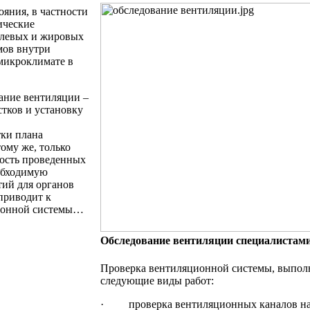
ояния, в частности
ические
ылевых и жировых
мов внутри
 микроклимате в
ание вентиляции –
тков и установку
тки плана
ому же, только
ность проведенных
еобходимую
ий для органов
приводит к
яционной системы…
Обследование вентиляции специалиста
Проверка вентиляционной системы, выполн
следующие виды работ:
· проверка вентиляционных каналов на н