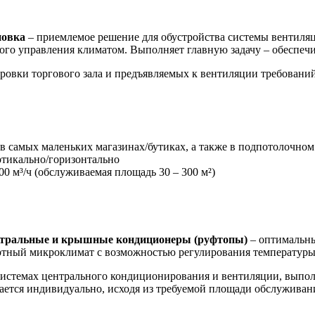
новка
– приемлемое решение для обустройства системы вентиляц
ного управления климатом. Выполняет главную задачу – обеспечи
ровки торгового зала и предъявляемых к вентиляции требований
 в самых маленьких магазинах/бутиках, а также в подпотолочном
ртикально/горизонтально
00 м³/ч (обслуживаемая площадь 30 – 300 м²)
нтральные и крышные кондиционеры (руфтопы)
– оптимальны
тный микроклимат с возможностью регулирования температуры
истемах центрального кондиционирования и вентиляции, выпол
ается индивидуально, исходя из требуемой площади обслуживан