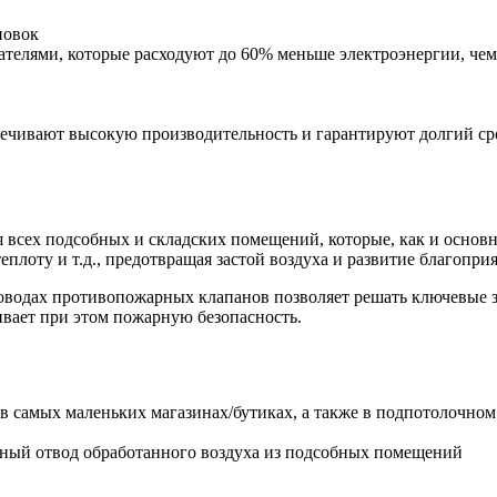
новок
телями, которые расходуют до 60% меньше электроэнергии, че
спечивают высокую производительность и гарантируют долгий ср
я всех подсобных и складских помещений, которые, как и основ
теплоту и т.д., предотвращая застой воздуха и развитие благопр
ховодах противопожарных клапанов позволяет решать ключевые 
ивает при этом пожарную безопасность.
 в самых маленьких магазинах/бутиках, а также в подпотолочном
вный отвод обработанного воздуха из подсобных помещений