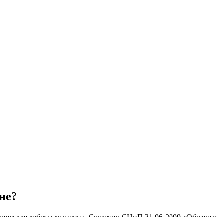
не?
вием для работы магазина. Согласно СНиП 31-06-2009 «Обществ