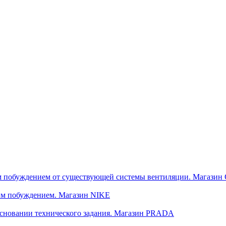
м побуждением от существующей системы вентиляции. Магази
им побуждением. Магазин NIKE
сновании технического задания. Магазин PRADA