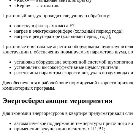
«Ruck» — вытяжные вентиляторы с/у
«Regin» — автоматика
Приточный воздух проходит следующую обработку:
очистку в фильтрах класса F7
нагрев в электрокалорифере (холодный период года);
нагрев в рекуператоре (холодный период года);
Приточные и вытяжные агрегаты оборудованы шумоглушителями
конструкции и обеспечения нормируемых параметров шума, во
установка оборудована встроенной системой шумопоглощ
установлены высокоэффективные шумоглушители;
рассчитаны параметры скорости воздуха в воздуховодах и
Для обеспечения в рабочей зоне нормируемой скорости прито
компьютерных программ.
Энергосберегающие мероприятия
Для экономии энергоресурсов в квартире предусматривали сл
автоматическое поддержание температуры приточного во
применение рекуперации в системах П1,В1;