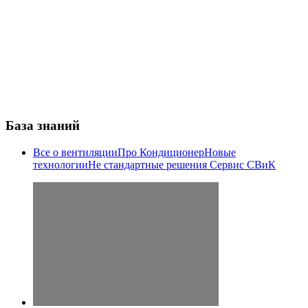
База знаний
Все о вентиляции
Про Кондиционер
Новые
технологии
Не стандартные решения
Сервис СВиК