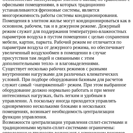
офисными помещениями, в которых традиционно
устанавливаются фреоновые системы, является
многорежимность работы системы кондиционирования.
Помещения в элитном жилье могут кондиционироваться как в
основном, рабочем, так и в дежурном режиме. Дежурный
режим служит для поддержания температурно-влажностных
параметров воздуха в пустом помещении с целью сохранения
мебели, картин, паркета. Рабочий режим не отличается по
параметрам воздуха от дежурного режима, но обеспечивает
увеличенный воздухообмен в помещении в случае
присутствия там людей и связанными с этим
дополнительными тепло- и влаговыделениями.
Существует несколько рабочих режимов с разными
внутренними нагрузками для различных климатических
условий. При подборе оборудования базовым для расчетов
служит самый <напряженный> режим. При этом выбранное
оборудование должно нормально работать и при менее
интенсивных нагрузках, быть легким и удобным в
управлении. А поскольку иногда приходится управлять
одновременно несколькими блоками в нескольких
помещениях, возникает необходимость централизации
функции управления.
Возможности централизации управления сплит-системами и
традиционными мульти-сплит-системами ограничены:
определенные трудности возникают с изменением режимов