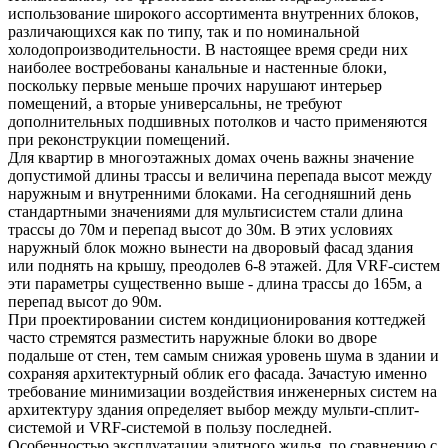
использование широкого ассортимента внутренних блоков,
различающихся как по типу, так и по номинальной
холодопроизводительности. В настоящее время среди них
наиболее востребованы канальные и настенные блоки,
поскольку первые меньше прочих нарушают интерьер
помещений, а вторые универсальны, не требуют
дополнительных подшивных потолков и часто применяются
при реконструкции помещений.
Для квартир в многоэтажных домах очень важны значение
допустимой длины трассы и величина перепада высот между
наружным и внутренними блоками. На сегодняшний день
стандартными значениями для мультисистем стали длина
трассы до 70м и перепад высот до 30м. В этих условиях
наружный блок можно вынести на дворовый фасад здания
или поднять на крышу, преодолев 6-8 этажей. Для VRF-систем
эти параметры существенно выше - длина трассы до 165м, а
перепад высот до 90м.
При проектировании систем кондиционирования коттеджей
часто стремятся разместить наружные блоки во дворе
подальше от стен, тем самым снижая уровень шума в здании и
сохраняя архитектурный облик его фасада. Зачастую именно
требование минимизации воздействия инженерных систем на
архитектуру здания определяет выбор между мульти-сплит-
системой и VRF-системой в пользу последней.
Особенностью эксплуатации элитного жилья, по сравнению с