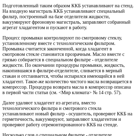
Подготовленный таким образом ККБ устанавливают на стенд.
На входную магистраль ККБ устанавливают специальный
фильтр, построенный на базе отделителя жидкости,
вакуумируют фреоновую магистраль, заправляют собранный
агрегат хладагентом и пускают в работу.
Процесс промывки контролируют по смотровому стеклу,
установленному вместе с технологическим фильтром.
Промывка считается законченной, когда хладагент в
смотровом стекле становится прозрачным. Масло вместе с
грязью собирается в специальном фильтре - отделителе
жидкости. По окончании процедуры промывки, жидкость,
накопившаяся в фильтре-отделителе, сливается в мерный
стакан и отстаивается, чтобы испарился имеющийся в ней
хладагент. Такое-же количество чистого масла возвращается в
компрессор. Процедура возврата масла в компрессор описана
в первой части статьи (см. <Мир климата> № 14 стр. 57).
Далее удаляют хладагент из агрегата, вместо
технологического фильтра и смотрового стекла
устанавливают новый фильтр - осушитель, проверяют ККБ на
герметичность, вакуумируют, заправляют хладагентом и
проверяют работу отремонтированного ККБ на стенде.
Несколько слов о специальном фильтре - отделителе