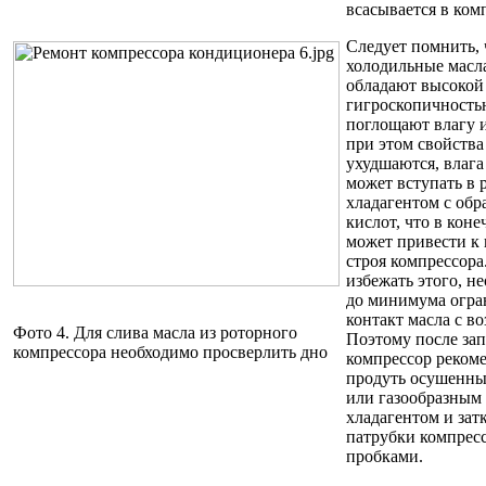
всасывается в ком
Следует помнить, 
холодильные масл
обладают высокой
гигроскопичность
поглощают влагу и
при этом свойства
ухудшаются, влага
может вступать в 
хладагентом с обр
кислот, что в кон
может привести к 
строя компрессора
избежать этого, н
до минимума огра
контакт масла с во
Фото 4. Для слива масла из роторного
Поэтому после за
компрессора необходимо просверлить дно
компрессор реком
продуть осушенны
или газообразным
хладагентом и зат
патрубки компрес
пробками.