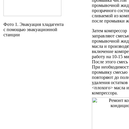
промывка чистой
промывочной жид
прозрачного состо
сливаемой из комп
после промывки ж
Фото 1. Эвакуация хладагента
с помощью эвакуационной
Затем компрессор
станции
заправляют смесь
промывочной жид
масла и производя
включение компре
работу на 10-15 ми
После этого смесь
При необходимост
промывку смесью
повторяют до пол
удаления остатков
<плохого> масла и
компрессора.