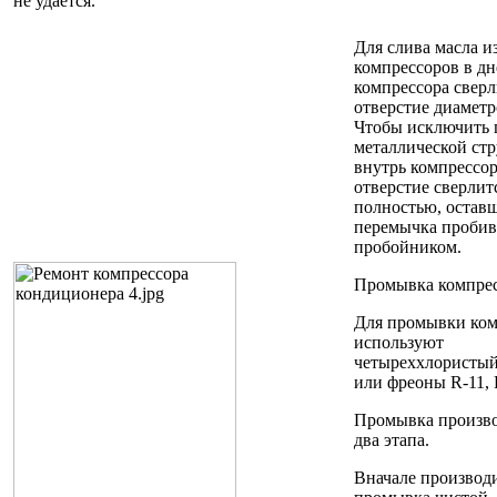
не удается.
Для слива масла и
компрессоров в дн
компрессора сверл
отверстие диаметр
Чтобы исключить 
металлической ст
внутрь компрессо
отверстие сверлит
полностью, остав
перемычка пробив
пробойником.
Промывка компрес
Для промывки ком
используют
четыреххлористый
или фреоны R-11, 
Промывка произво
два этапа.
Вначале производ