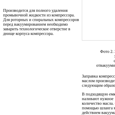
Производится для полного удаления
промывочной жидкости из компрессора.
Для роторных и спиральных компрессоров
перед вакуумированием необходимо
заварить технологическое отверстие в
днище корпуса компрессора.
Фото 2.
отвакууми
Заправка компрес
маслом производи
следующим образо
В подходящую емк
наливают нужное
количество масла.
помощью шланга м
действием вакуум