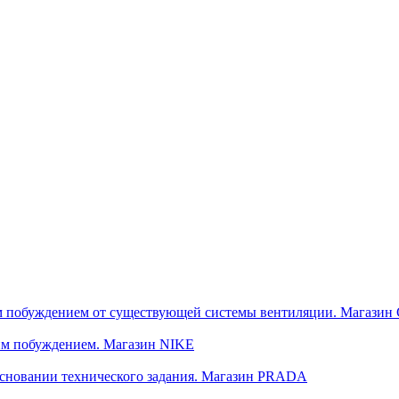
м побуждением от существующей системы вентиляции. Магази
им побуждением. Магазин NIKE
сновании технического задания. Магазин PRADA