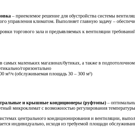
новка
– приемлемое решение для обустройства системы вентиляц
ного управления климатом. Выполняет главную задачу – обеспечи
ровки торгового зала и предъявляемых к вентиляции требований
 в самых маленьких магазинах/бутиках, а также в подпотолочном
ртикально/горизонтально
00 м³/ч (обслуживаемая площадь 30 – 300 м²)
нтральные и крышные кондиционеры (руфтопы)
– оптимальны
тный микроклимат с возможностью регулирования температуры
истемах центрального кондиционирования и вентиляции, выпол
ается индивидуально, исходя из требуемой площади обслуживан