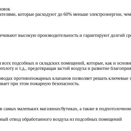
новок
телями, которые расходуют до 60% меньше электроэнергии, че
спечивают высокую производительность и гарантируют долгий ср
я всех подсобных и складских помещений, которые, как и основ
теплоту и т.д., предотвращая застой воздуха и развитие благопр
ховодах противопожарных клапанов позволяет решать ключевые 
ивает при этом пожарную безопасность.
 в самых маленьких магазинах/бутиках, а также в подпотолочном
вный отвод обработанного воздуха из подсобных помещений