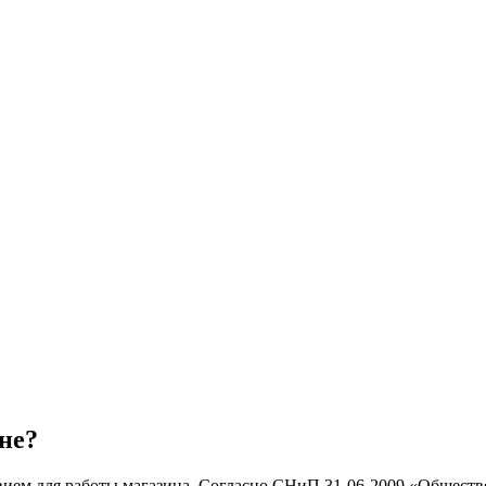
не?
вием для работы магазина. Согласно СНиП 31-06-2009 «Обществ